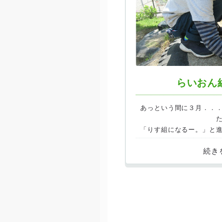
らいおん
あっという間に３月．．
「りす組になるー。」と
出来る事もだんだん増えて
とても頼も