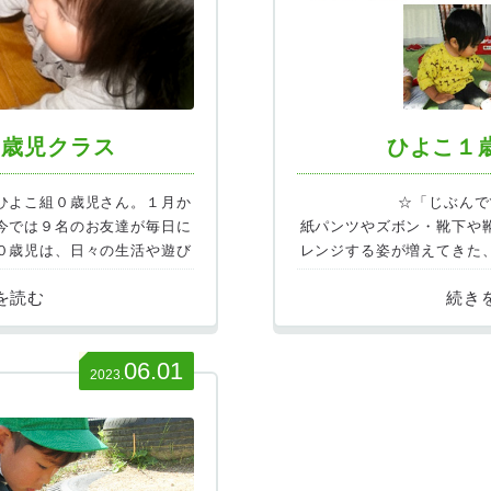
０歳児クラス
ひよこ１
ひよこ組０歳児さん。１月か
☆「じぶんで
今では９名のお友達が毎日に
紙パンツやズボン・靴下や
０歳児は、日々の生活や遊び
レンジする姿が増えてきた
のことを学んでいます。
のを待つのではなく、「じ
て、なんとか頑張ってでき
達成感から
06.01
2023.