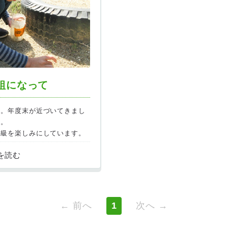
組になって
．。年度末が近づいてきまし
た。
進級を楽しみにしています。
きて自信に満ち溢れた表情が
しいです！！
← 前へ
1
次へ →